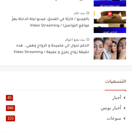
منذ عام
بالفيديو / كارثة في الفندق: فيديو ليلة الدخلة يهزّ
مواقع التواصل! / Video Streaming
منذ بضع اعوام
الحلم تحول الي فضيحة و الزواج وهمي.. هذه
حقيقة زواج رمزي و عفيفة / Video Streaming
التسميات
أخبار
45
أخبار تونس
846
منوعات
103