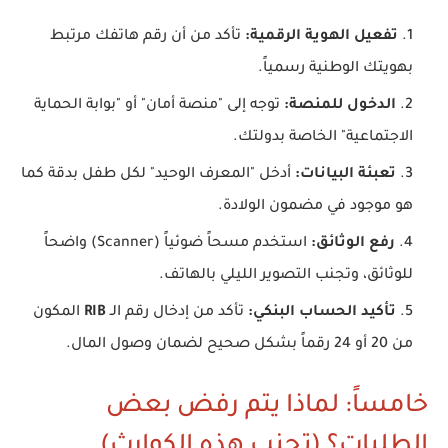
تفعيل الهوية الرقمية:
تأكد من أن رقم هاتفك مرتبط
بهويتك الوطنية رسمياً.
الدخول للمنصة:
توجه إلى "منصة أمان" أو "بوابة الحماية
الاجتماعية" الخاصة بدولتك.
تعبئة البيانات:
أدخل "المعرف الوحيد" لكل طفل بدقة كما
هو موجود في مضمون الولادة.
رفع الوثائق:
استخدم مسحاً ضوئياً (Scanner) واضحاً
للوثائق، وتجنب التصوير الليلي بالهاتف.
تأكيد الحساب البنكي:
تأكد من إدخال رقم الـ
RIB
المكون
من 20 أو 24 رقماً بشكل صحيح لضمان وصول المال.
خامساً: لماذا يتم رفض بعض
الطلبات؟ (تجنب هذه الكوارث)