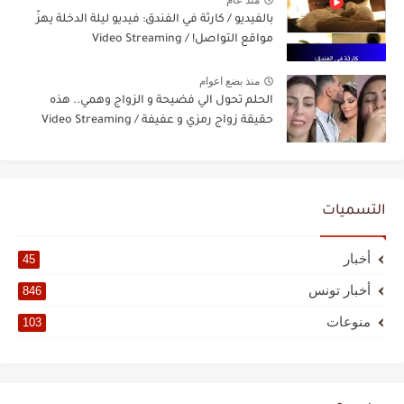
منذ عام
بالفيديو / كارثة في الفندق: فيديو ليلة الدخلة يهزّ
مواقع التواصل! / Video Streaming
منذ بضع اعوام
الحلم تحول الي فضيحة و الزواج وهمي.. هذه
حقيقة زواج رمزي و عفيفة / Video Streaming
التسميات
أخبار
45
أخبار تونس
846
منوعات
103