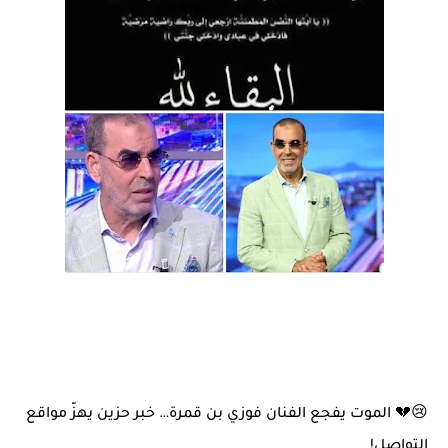
😢💔
الموت يفجع الفنان فوزي بن قمرة… خبر حزين يهزّ مواقع
التواصل!