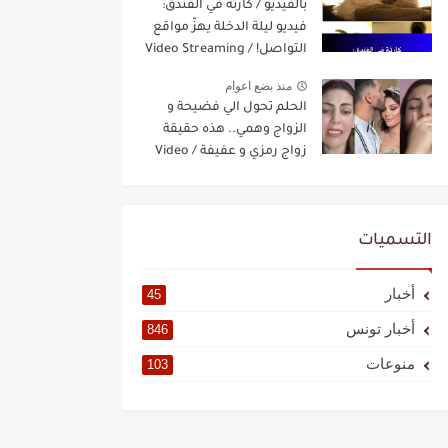
بالفيديو / كارثة في الفندق:
فيديو ليلة الدخلة يهزّ مواقع
التواصل! / Video Streaming
منذ بضع اعوام
الحلم تحول الي فضيحة و
الزواج وهمي.. هذه حقيقة
زواج رمزي و عفيفة / Video
Streaming
التسميات
أخبار
45
أخبار تونس
846
منوعات
103