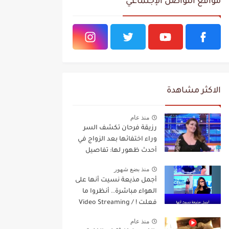
مواقع التواصل الإجتماعي
الاكثر مشاهدة
منذ عام
رزيقة فرحان تكشف السر
وراء اختفائها بعد الزواج في
أحدث ظهور لها: تفاصيل
مفاجئة Video Streaming
منذ بضع شهور
أجمل مذيعة نسيت أنها على
الهواء مباشرة.. أنظروا ما
فعلت ! / Video Streaming
منذ عام