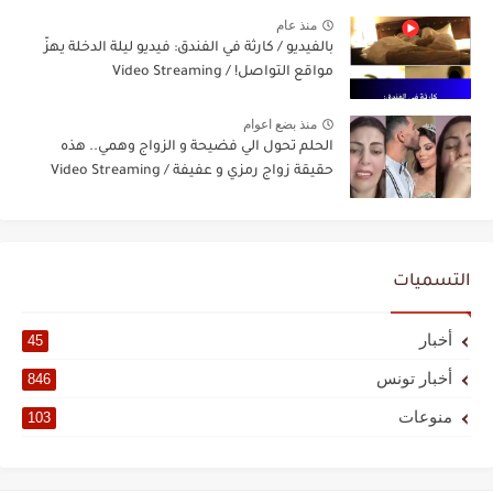
منذ عام
بالفيديو / كارثة في الفندق: فيديو ليلة الدخلة يهزّ
مواقع التواصل! / Video Streaming
منذ بضع اعوام
الحلم تحول الي فضيحة و الزواج وهمي.. هذه
حقيقة زواج رمزي و عفيفة / Video Streaming
التسميات
أخبار
45
أخبار تونس
846
منوعات
103