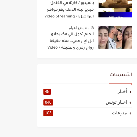
بالفيديو / كارثة في الفندق:
فيديو ليلة الدخلة يهزّ مواقع
التواصل! / Video Streaming
منذ بضع اعوام
الحلم تحول الي فضيحة و
الزواج وهمي.. هذه حقيقة
زواج رمزي و عفيفة / Video
Streaming
التسميات
أخبار
45
أخبار تونس
846
منوعات
103