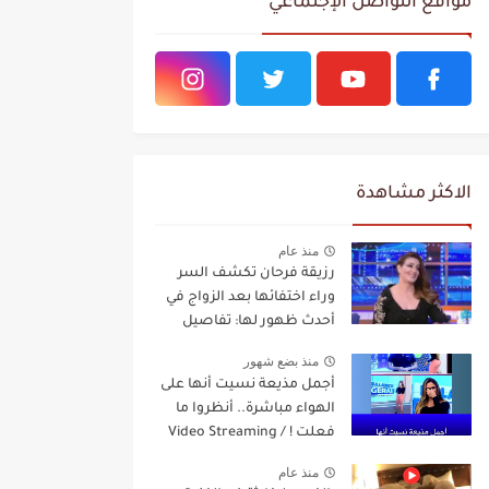
مواقع التواصل الإجتماعي
الاكثر مشاهدة
منذ عام
رزيقة فرحان تكشف السر
وراء اختفائها بعد الزواج في
أحدث ظهور لها: تفاصيل
مفاجئة Video Streaming
منذ بضع شهور
أجمل مذيعة نسيت أنها على
الهواء مباشرة.. أنظروا ما
فعلت ! / Video Streaming
منذ عام