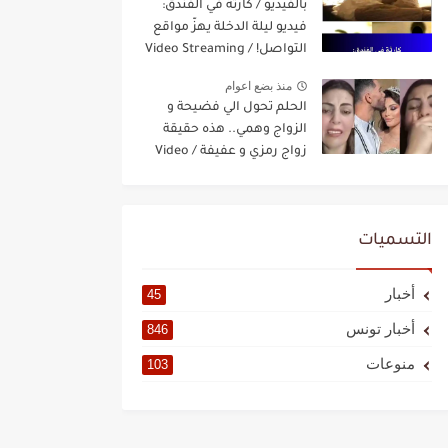
بالفيديو / كارثة في الفندق:
فيديو ليلة الدخلة يهزّ مواقع
التواصل! / Video Streaming
منذ بضع اعوام
الحلم تحول الي فضيحة و
الزواج وهمي.. هذه حقيقة
زواج رمزي و عفيفة / Video
Streaming
التسميات
أخبار
45
أخبار تونس
846
منوعات
103