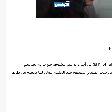
انطلقت الحلقة الأولى من مسلسل الخطيفة (El Khotifah) في أجواء درامية مشوقة مع بداية الموسم
 جذب اهتمام الجمهور منذ الحلقة الأولى لما يحمله من طابع