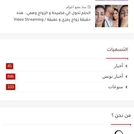
منذ بضع اعوام
الحلم تحول الي فضيحة و الزواج وهمي.. هذه
حقيقة زواج رمزي و عفيفة / Video Streaming
التسميات
أخبار
45
أخبار تونس
846
منوعات
103
من نحن ؟