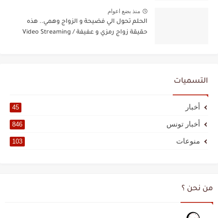
منذ بضع اعوام
الحلم تحول الي فضيحة و الزواج وهمي.. هذه
حقيقة زواج رمزي و عفيفة / Video Streaming
التسميات
أخبار
45
أخبار تونس
846
منوعات
103
من نحن ؟