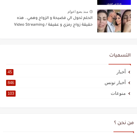
منذ بضع اعوام
الحلم تحول الي فضيحة و الزواج وهمي.. هذه
حقيقة زواج رمزي و عفيفة / Video Streaming
التسميات
أخبار
45
أخبار تونس
846
منوعات
103
من نحن ؟