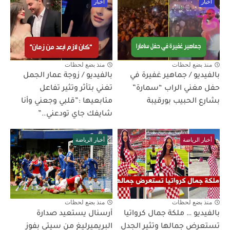
أخبار
أخبار
منذ بضع لحظات
منذ بضع لحظات
بالفيديو / جماهير غفيرة في
بالفيديو / زوجة عمار الجمل
حفل مغني الراب “سمارة”
تغني بتأثر وتثير تفاعل
بشارع الحبيب بورقيبة
متابعيها :”قلبي وجعني وأنا
شايفك جاي تودعني..”
أخبار الرياضة
أخبار الرياضة
منذ بضع لحظات
منذ بضع لحظات
بالفيديو … ملكة جمال كرواتيا
أرسنال يستعيد صدارة
تستعرض جمالها وتثير الجدل
البريميرليغ من سيتي بفوز