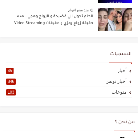
منذ بضع اعوام
الحلم تحول الي فضيحة و الزواج وهمي.. هذه
حقيقة زواج رمزي و عفيفة / Video Streaming
التسميات
أخبار
45
أخبار تونس
846
منوعات
103
من نحن ؟