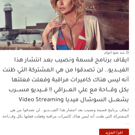
منذ بضع اعوام
ايقاف برنامج قسمة ونصيب بعد انتشار هذا
الفيـ،ـديو.. لن تصدقوا من هي المشتركة التي ظنت
أنه ليس هناك كاميرات مراقبة وفعلت فعلتها
بكل وقـ،ـاحة مع علي العـ،ـراقي !! فـ،ـيديو مسـ،ـرب
يشعـ،ـل السوشال ميديا Video Streaming
ايقاف برنامج قسمة ونصيب بعد انتشار هذا الفيـ،ـديو.. لن تصدقوا من هي
المشتركة التي ظنت أنه ليس هناك كاميرات مراقبة وفعلت فعلتها بكل وقـ،ـاحة
...
اقرأ المزيد