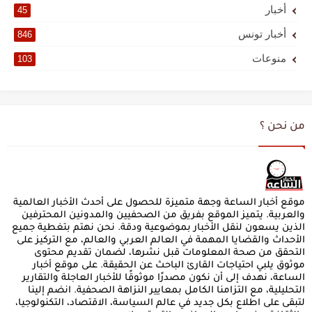
أخبار
45
أخبار تونس
846
منوعات
103
من نحن ؟
موقع أخبار الساعة وجهة متميزة للحصول على أحدث الأخبار العالمية
والعربية. يتميز الموقع بفريق من الصحفيين والمدونين المحترفين
الذين يسعون لنقل الأخبار بموضوعية ودقة. نحن نهتم بتغطية جميع
الأحداث والقضايا المهمة في العالم العربي والعالم، مع التركيز على
التحقق من صحة المعلومات قبل نشرها، لضمان تقديم محتوى
موثوق يلبي احتياجات القارئ الباحث عن الحقيقة. على موقع أخبار
الساعة، نهدف إلى أن نكون مصدرًا موثوقًا للأخبار العاجلة والتقارير
التحليلية، مع التزامنا الكامل بمعايير النزاهة الصحفية. انضم إلينا
لتبقى على اطلاع بكل جديد في عالم السياسة، الاقتصاد، التكنولوجيا،