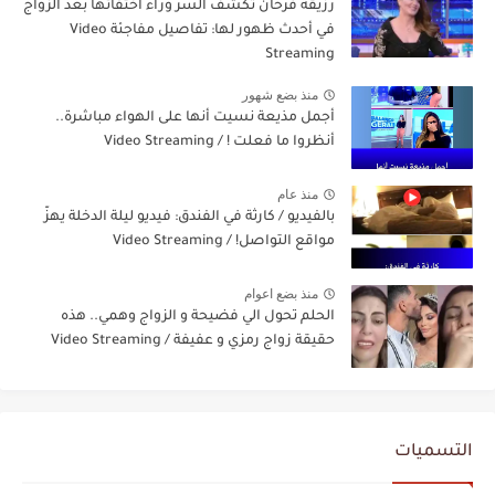
رزيقة فرحان تكشف السر وراء اختفائها بعد الزواج
في أحدث ظهور لها: تفاصيل مفاجئة Video
Streaming
منذ بضع شهور
أجمل مذيعة نسيت أنها على الهواء مباشرة..
أنظروا ما فعلت ! / Video Streaming
منذ عام
بالفيديو / كارثة في الفندق: فيديو ليلة الدخلة يهزّ
مواقع التواصل! / Video Streaming
منذ بضع اعوام
الحلم تحول الي فضيحة و الزواج وهمي.. هذه
حقيقة زواج رمزي و عفيفة / Video Streaming
التسميات