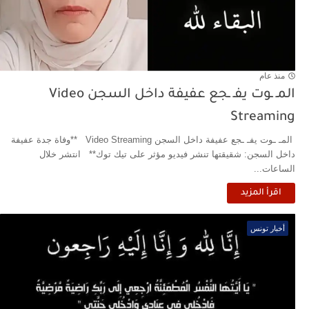
منذ عام
المـ ـوت يفـ ـجع عفيفة داخل السجن Video
Streaming
المـ ـوت يفـ ـجع عفيفة داخل السجن Video Streaming **وفاة جدة عفيفة
داخل السجن: شقيقتها تنشر فيديو مؤثر على تيك توك** انتشر خلال
الساعات...
اقرأ المزيد
أخبار تونس