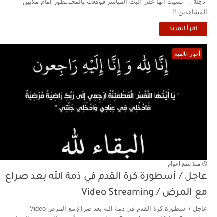
“دجلة”… نسيت أنها على البث المباشر فوقعت بالمحـ.ـظور أمام ملايين
المشاهدين !!...
اقرأ المزيد
أخبار عالمية
منذ بضع اعوام
عاجل / أسطورة كرة القدم في ذمة الله بعد صراع
مع المرض / Video Streaming
عاجل / أسطورة كرة القدم في ذمة الله بعد صراع مع المرض Video