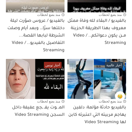
منذ بضع لحظات
منذ بضع لحظات
بالفيديو / البقاء لله وفاة ممثل
بالفيديو / عروس صوّرت ليلة
معروف بهذا الطريقة الحزينة
دخلتها سرًا… وبعد أيام وصلت
مــن يكون دعواتكم.. / Video
الشرطة لبابها القصة...
Streaming
التفاصيل بالفيديو.. / Video
Streaming
أخبار عالمية
أخبار تونس
منذ بضع لحظات
منذ بضع لحظات
بالفيديو حادثة مؤلمة: دلفين
المـ ـوت يفـ ـجع عفيفة داخل
يهاجم مربيته التي اعتبرته كابن
السجن Video Streaming
لها Video Streaming