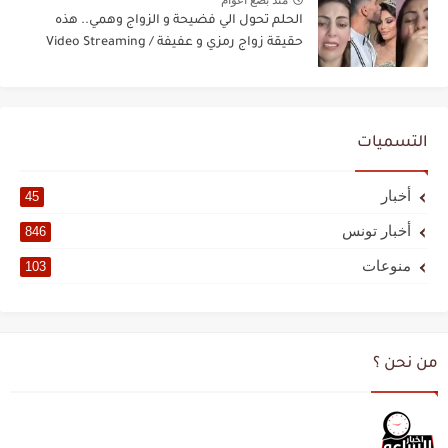
منذ بضع اعوام
الحلم تحول الي فضيحة و الزواج وهمي.. هذه
حقيقة زواج رمزي و عفيفة / Video Streaming
التسميات
أخبار
45
أخبار تونس
846
منوعات
103
من نحن ؟