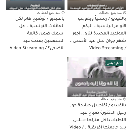
منذ بضع لحظات
منذ بضع لحظات
بالفيديو / رسمياً وبموجب
بالفيديو / توضيح هام لكل
الأوامر الرئاسية.. إليكم
العائلات التونسية.. هل
المواعيد المحددة لنزول أجور
اسمك ضمن قائمة
شهر جوان قبل عيد الأضحى..
المنتفعين بمنحة عيد
/ Video Streaming
الأضحى؟ / Video Streaming
اخبار تونس
منذ بضع لحظات
بالفيديو / تفاصيل صادمة حول
رحيل الدكتورة صباح عبد
اللطيف داخل منزلها عـ.ـلـ.ـى
يـ.ـد خادمتها أفريقية.. / Video