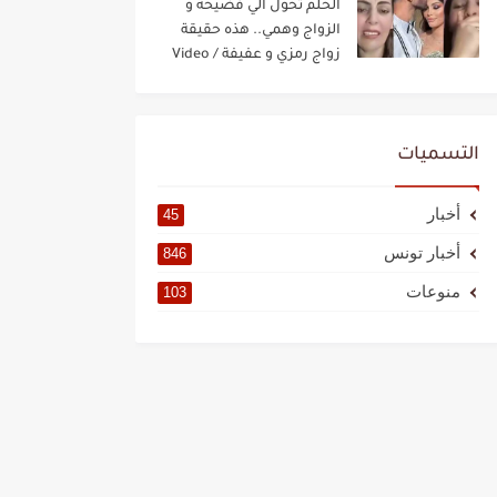
الحلم تحول الي فضيحة و
الزواج وهمي.. هذه حقيقة
زواج رمزي و عفيفة / Video
Streaming
التسميات
أخبار
45
أخبار تونس
846
منوعات
103