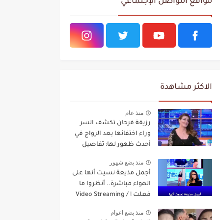
مواقع التواصل الإجتماعي
الاكثر مشاهدة
منذ عام
رزيقة فرحان تكشف السر
وراء اختفائها بعد الزواج في
أحدث ظهور لها: تفاصيل
مفاجئة Video Streaming
منذ بضع شهور
أجمل مذيعة نسيت أنها على
الهواء مباشرة.. أنظروا ما
فعلت ! / Video Streaming
منذ بضع اعوام