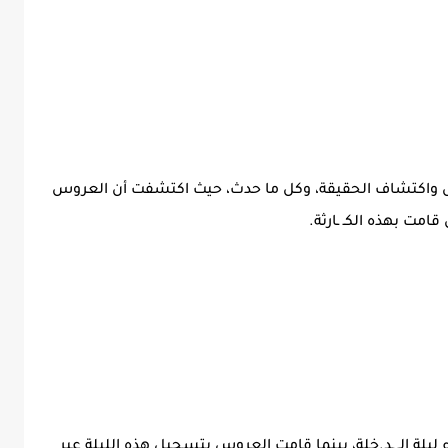
 واكتشاف الحقيقة، وكل ما حدث، حيث اكتشفت أن العروس
امت بهذه الكـ ـارثة.
يلة الـ ـد.خلة، بينما قامت العروس بتسجيل هذه الليلة عبر