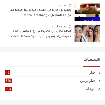
منذ عام
بالفيديو / كارثة في الفندق: فيديو ليلة الدخلة يهزّ
مواقع التواصل! / Video Streaming
منذ بضع اعوام
الحلم تحول الي فضيحة و الزواج وهمي.. هذه
حقيقة زواج رمزي و عفيفة / Video Streaming
التسميات
أخبار
45
أخبار تونس
846
منوعات
103