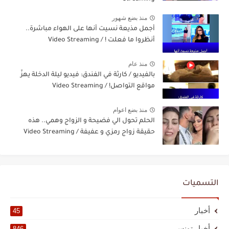
منذ بضع شهور
أجمل مذيعة نسيت أنها على الهواء مباشرة..
أنظروا ما فعلت ! / Video Streaming
منذ عام
بالفيديو / كارثة في الفندق: فيديو ليلة الدخلة يهزّ
مواقع التواصل! / Video Streaming
منذ بضع اعوام
الحلم تحول الي فضيحة و الزواج وهمي.. هذه
حقيقة زواج رمزي و عفيفة / Video Streaming
التسميات
أخبار
45
أخبار تونس
846