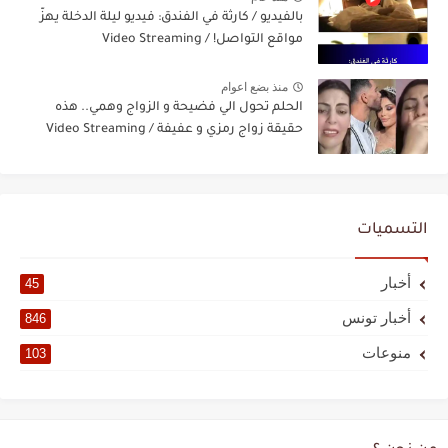
بالفيديو / كارثة في الفندق: فيديو ليلة الدخلة يهزّ
مواقع التواصل! / Video Streaming
منذ بضع اعوام
الحلم تحول الي فضيحة و الزواج وهمي.. هذه
حقيقة زواج رمزي و عفيفة / Video Streaming
التسميات
أخبار
45
أخبار تونس
846
منوعات
103