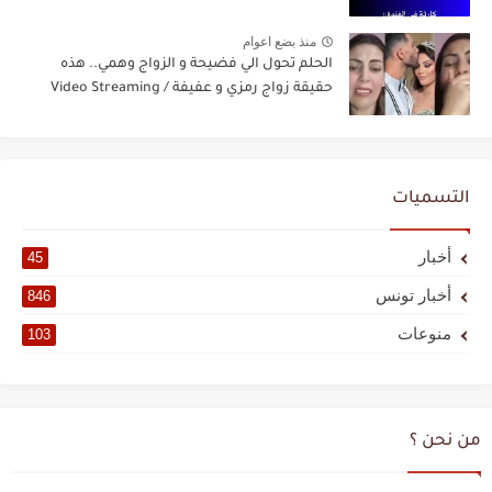
منذ بضع اعوام
الحلم تحول الي فضيحة و الزواج وهمي.. هذه
حقيقة زواج رمزي و عفيفة / Video Streaming
التسميات
أخبار
45
أخبار تونس
846
منوعات
103
من نحن ؟