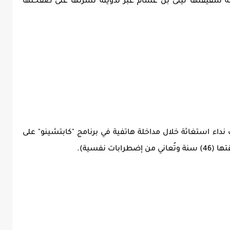
ه شقيقتها ليلى بن غشام عبر تدوينة نشرتها على صفحتها
نداء استغاثة خلال مداخلة هاتفية في برنامج "كابتشينو" على
 نفسية).