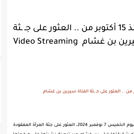
إختفت عن أهلها منذ 15 أكتوبر من .. العثور على جـ ـثة
ن غشام Video Streaming
بعد مرور أكثر من 3 أسابيع على إختفائها، تم اليوم الخميس 7 نوفمبر 2024، العثور على جثة المرأة المفقودة