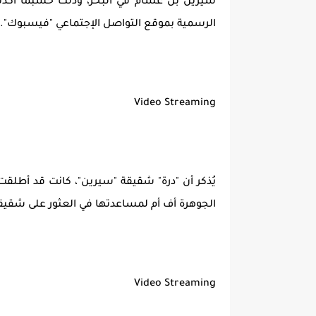
سيرين بن غشام في البحر، وذلك حسبما أكدت
الرسمية بموقع التواصل الإجتماعي "فيسبوك".
Video Streaming
يُذكر أن "درة" شقيقة "سيرين"، كانت قد أطلقت 
الجوهرة أف أم لمساعدتها في العثور على شقيقتها (46) سنة وتُعاني من إضطرابات
Video Streaming