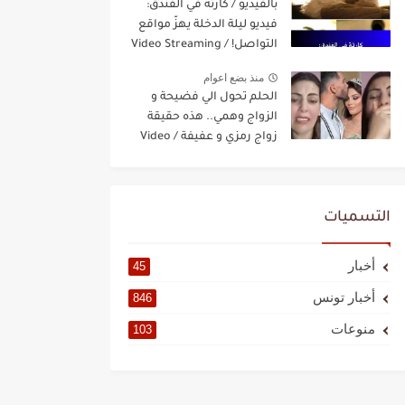
بالفيديو / كارثة في الفندق:
فيديو ليلة الدخلة يهزّ مواقع
التواصل! / Video Streaming
منذ بضع اعوام
الحلم تحول الي فضيحة و
الزواج وهمي.. هذه حقيقة
زواج رمزي و عفيفة / Video
Streaming
التسميات
أخبار
45
أخبار تونس
846
منوعات
103