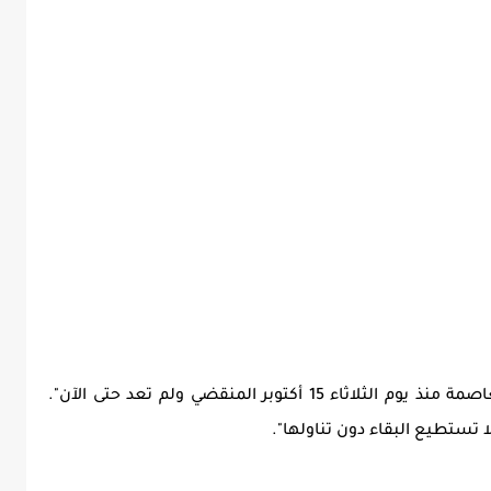
والتي غادرت محل سكناها بمدينة المرسى بالعاصمة منذ يوم الثلاثاء 15 أكتوبر المنقضي ولم تعد حتى الآن".
ا تستطيع البقاء دون تناولها".