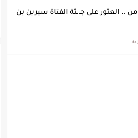
هلها منذ 15 أكتوبر من .. العثور على جـ ـثة الفتاة سيرين بن