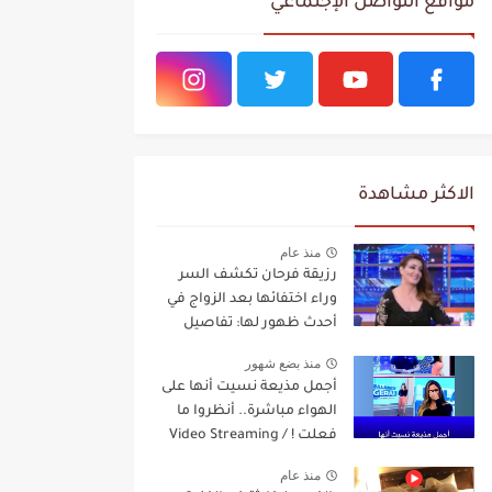
مواقع التواصل الإجتماعي
الاكثر مشاهدة
منذ عام
رزيقة فرحان تكشف السر
وراء اختفائها بعد الزواج في
أحدث ظهور لها: تفاصيل
مفاجئة Video Streaming
منذ بضع شهور
أجمل مذيعة نسيت أنها على
الهواء مباشرة.. أنظروا ما
فعلت ! / Video Streaming
منذ عام