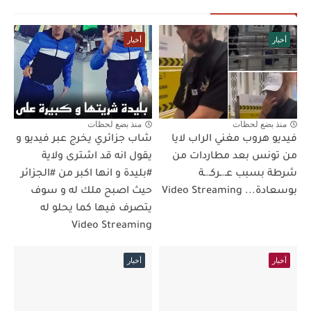
أخبار
أخبار
منذ بضع لحظات
منذ بضع لحظات
فيديو هروب مغني الراب لايا
شاب جزائري يخرج عبر فيديو و
من تونس بعد مطاردات من
يقول انه قد اشترى ولاية
شرطة بسبب عـ.ـركـ.ـة
#بليدة و انها اكبر من #الجزائر
بوسعادة... Video Streaming
حيث اصبح ملك له و سوف
يتصرف فيها كما يحلو له
Video Streaming
أخبار
أخبار