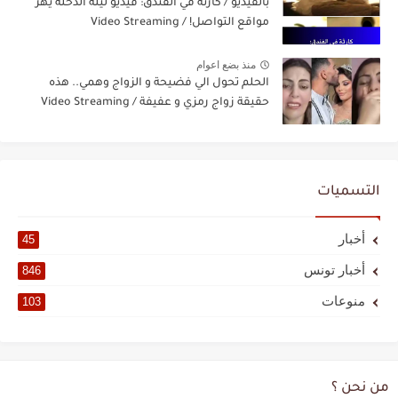
بالفيديو / كارثة في الفندق: فيديو ليلة الدخلة يهزّ
مواقع التواصل! / Video Streaming
منذ بضع اعوام
الحلم تحول الي فضيحة و الزواج وهمي.. هذه
حقيقة زواج رمزي و عفيفة / Video Streaming
التسميات
أخبار
45
أخبار تونس
846
منوعات
103
من نحن ؟