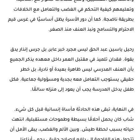
والأخصائيين النفسيين، وفتح فضاءات للحوار مع التلاميذ،
وتعليمهم كيفية التحكم في الغضب والتعامل مع الخلافات
بطريقة ناضجة. كما أن دور الأسرة يظل أساسيًا في غرس قيم
الاحترام والتسامح ونبذ العنف منذ الصغر.
رحيل ياسين عبد الحق ليس مجرد خبر عابر، بل جرس إنذار يدق
بقوة. فقدان تلميذ في مقتبل العمر داخل معهده يذكر الجميع
بأن العنف المدرسي ليس ظاهرة بعيدة أو نادرة، بل خطر
حقيقي يستوجب التعامل معه بجدية ومسؤولية جماعية. فكل
طفل يدخل المدرسة يجب أن يعود إلى منزله سالمًا.
في النهاية، تبقى هذه الحادثة مأساة إنسانية قبل كل شيء.
شاب كان يحمل أحلامًا بسيطة وطموحات مستقبلية، انتهت
حياته بسبب لحظة طيش. وبين الألم والغضب، يبقى الأمل أن