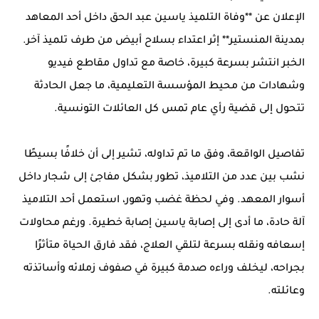
الإعلان عن **وفاة التلميذ ياسين عبد الحق داخل أحد المعاهد
بمدينة المنستير** إثر اعتداء بسلاح أبيض من طرف تلميذ آخر.
الخبر انتشر بسرعة كبيرة، خاصة مع تداول مقاطع فيديو
وشهادات من محيط المؤسسة التعليمية، ما جعل الحادثة
تتحول إلى قضية رأي عام تمس كل العائلات التونسية.
تفاصيل الواقعة، وفق ما تم تداوله، تشير إلى أن خلافًا بسيطًا
نشب بين عدد من التلاميذ، تطور بشكل مفاجئ إلى شجار داخل
أسوار المعهد. وفي لحظة غضب وتهور، استعمل أحد التلاميذ
آلة حادة، ما أدى إلى إصابة ياسين إصابة خطيرة. ورغم محاولات
إسعافه ونقله بسرعة لتلقي العلاج، فقد فارق الحياة متأثرًا
بجراحه، ليخلف وراءه صدمة كبيرة في صفوف زملائه وأساتذته
وعائلته.