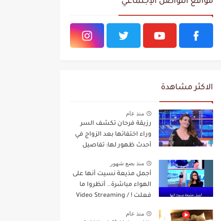
مواقع التواصل الإجتماعي
الاكثر مشاهدة
منذ عام
رزيقة فرحان تكشف السر
وراء اختفائها بعد الزواج في
أحدث ظهور لها: تفاصيل
مفاجئة Video Streaming
منذ بضع شهور
أجمل مذيعة نسيت أنها على
الهواء مباشرة.. أنظروا ما
فعلت ! / Video Streaming
منذ عام