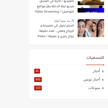
بالفيديو / كارثة في الفندق:
فيديو ليلة الدخلة يهزّ مواقع
التواصل! / Video Streaming
منذ بضع اعوام
الحلم تحول الي فضيحة و
الزواج وهمي.. هذه حقيقة
زواج رمزي و عفيفة / Video
Streaming
التسميات
أخبار
45
أخبار تونس
846
منوعات
103