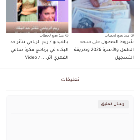
منذ بضع لحظات
منذ بضع لحظات
شروط الحصول على منحة
بالفيديو / ريم الرياحي تتأثر حد
الطفل والأسرة 2026 وطريقة
البكاء في برنامج فكرة سامي
التسجيل
الفهري أثر.... / Video
تعليقات
إرسال تعليق