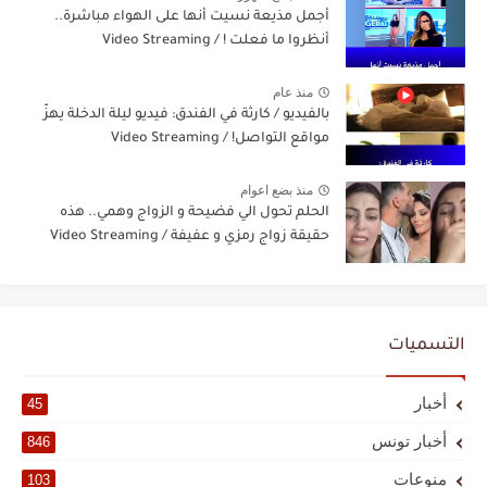
أجمل مذيعة نسيت أنها على الهواء مباشرة..
أنظروا ما فعلت ! / Video Streaming
منذ عام
بالفيديو / كارثة في الفندق: فيديو ليلة الدخلة يهزّ
مواقع التواصل! / Video Streaming
منذ بضع اعوام
الحلم تحول الي فضيحة و الزواج وهمي.. هذه
حقيقة زواج رمزي و عفيفة / Video Streaming
التسميات
أخبار
45
أخبار تونس
846
منوعات
103