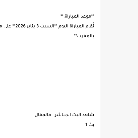
**موعد المباراة:**
تُقام المبار
بالمغرب**.
شاهد البث المباشر ، فالمقال
بث 1