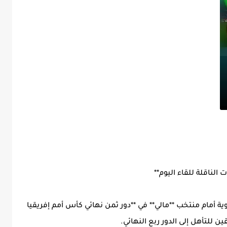
الناقلة للقاء اليوم**
 أمام منتخب **مالي** في **دور ثمن نهائي كأس أمم إفريقيا