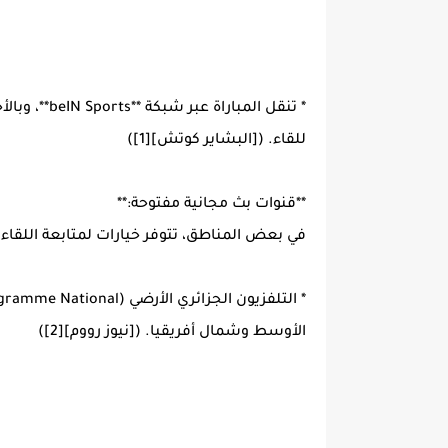
للقاء. ([البشاير كوتش][1])
**قنوات بث مجانية مفتوحة:**
في بعض المناطق، تتوفر خيارات لمتابعة اللقاء مج
الأوسط وشمال أفريقيا. ([نيوز رووم][2])