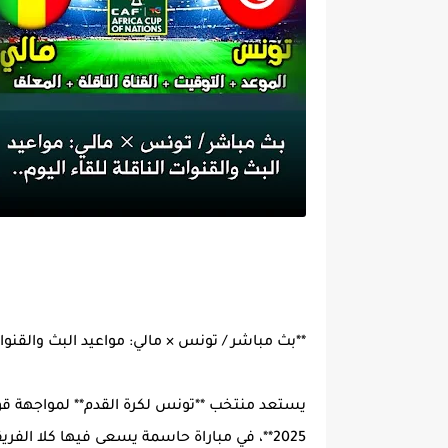
**بث مباشر / تونس × مالي: مواعيد البث والقنوات 
يستعد منتخب **تونس لكرة القدم** لمواجهة قوية
2025**، في مباراة حاسمة يسعى فيها كلا الفريقين للتأهل إلى الدور ربع النهائي.