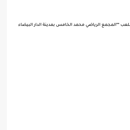
اة اليوم **السبت 3 يناير 2026** على ملعب **المجمع الرياضي محمد الخامس بمدينة الدار البيضاء