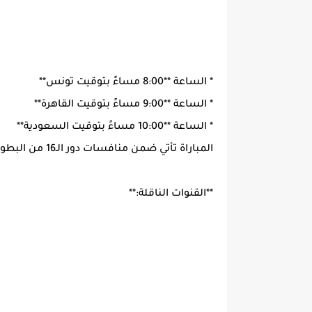
* الساعة **8:00 مساءً بتوقيت تونس**
* الساعة **9:00 مساءً بتوقيت القاهرة**
* الساعة **10:00 مساءً بتوقيت السعودية**
المباراة تأتي ضمن منافسات دور الـ16 من البطولة القارية. ([البشاير كوتش][1])
**القنوات الناقلة:**