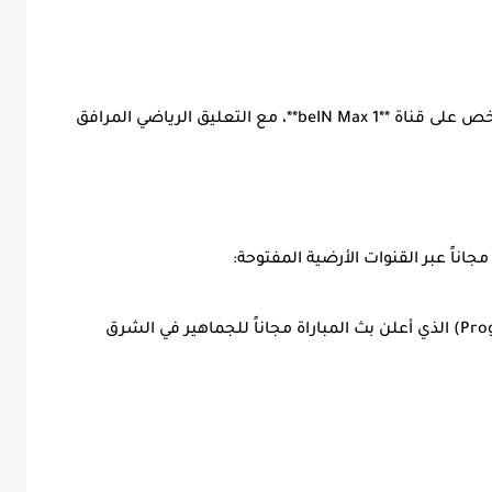
* تنقل المباراة عبر شبكة **beIN Sports**، وبالأخص على قناة **beIN Max 1**، مع التعليق الرياضي المرافق
اناً عبر القنوات الأرضية المفتوحة:
* التلفزيون الجزائري الأرضي (Programme National) الذي أعلن بث المباراة مجاناً للجماهير في الشرق