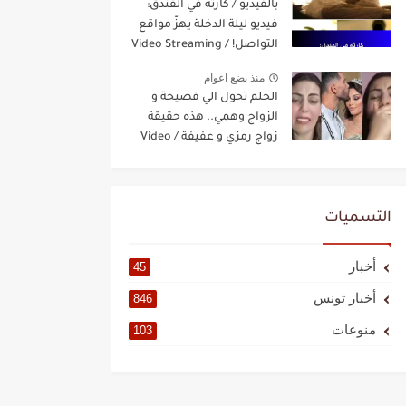
بالفيديو / كارثة في الفندق:
فيديو ليلة الدخلة يهزّ مواقع
التواصل! / Video Streaming
منذ بضع اعوام
الحلم تحول الي فضيحة و
الزواج وهمي.. هذه حقيقة
زواج رمزي و عفيفة / Video
Streaming
التسميات
أخبار
45
أخبار تونس
846
منوعات
103