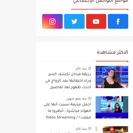
مواقع التواصل الإجتماعي
الاكثر مشاهدة
منذ عام
رزيقة فرحان تكشف السر
وراء اختفائها بعد الزواج في
أحدث ظهور لها: تفاصيل
مفاجئة Video Streaming
منذ بضع شهور
أجمل مذيعة نسيت أنها على
الهواء مباشرة.. أنظروا ما
فعلت ! / Video Streaming
منذ عام