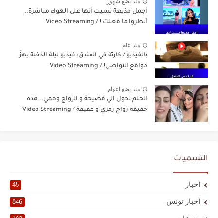
منذ بضع شهور
أجمل مذيعة نسيت أنها على الهواء مباشرة..
أنظروا ما فعلت ! / Video Streaming
منذ عام
بالفيديو / كارثة في الفندق: فيديو ليلة الدخلة يهزّ
مواقع التواصل! / Video Streaming
منذ بضع اعوام
الحلم تحول الي فضيحة و الزواج وهمي.. هذه
حقيقة زواج رمزي و عفيفة / Video Streaming
التسميات
أخبار
45
أخبار تونس
846