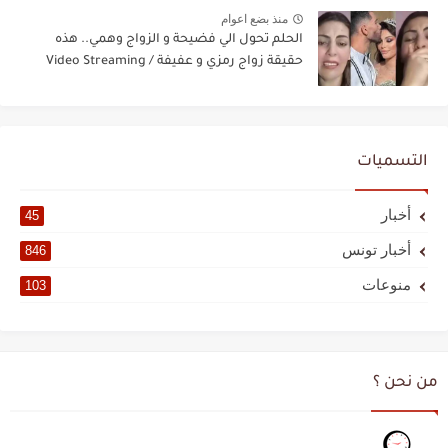
منذ بضع اعوام
الحلم تحول الي فضيحة و الزواج وهمي.. هذه
حقيقة زواج رمزي و عفيفة / Video Streaming
التسميات
أخبار
45
أخبار تونس
846
منوعات
103
من نحن ؟