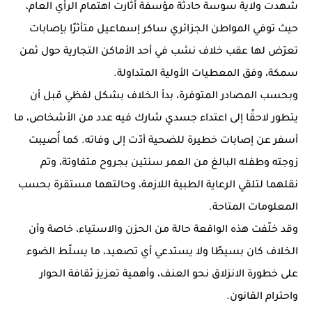
شهدت ولاية سوسة حادثة مؤسفة أثارت اهتمام الرأي العام،
حيث توفي المواطن الجزائري ساكر إسماعيل متأثرًا بإصابات
تعرّض لها عقب خلاف نشب في أحد الأماكن التجارية حول ثمن
سمكة، وفق المعطيات الأولية المتداولة.
وبحسب المصادر المتوفرة، بدأ الخلاف بشكل لفظي قبل أن
يتطور لاحقًا إلى اعتداء جسدي شارك فيه عدد من الأشخاص، ما
أسفر عن إصابات خطيرة للضحية أدّت إلى وفاته. كما أُصيبت
زوجته وطفله البالغ من العمر سنتين بجروح متفاوتة، وتم
نقلهما لتلقي الرعاية الطبية اللازمة، وحالتهما مستقرة بحسب
المعلومات المتاحة.
وقد خلّفت هذه الواقعة حالة من الحزن والاستياء، خاصة وأن
الخلاف كان بسيطًا ولا يستدعي أي تصعيد، ما يسلّط الضوء
على خطورة الانزلاق نحو العنف، وأهمية تعزيز ثقافة الحوار
واحترام القانون.