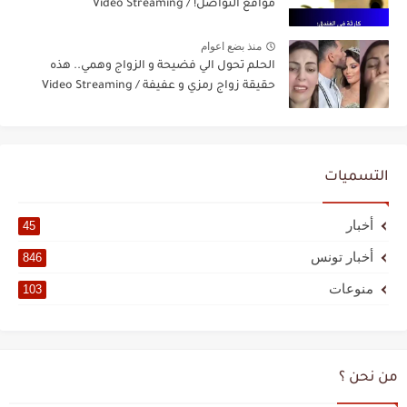
مواقع التواصل! / Video Streaming
منذ بضع اعوام
الحلم تحول الي فضيحة و الزواج وهمي.. هذه
حقيقة زواج رمزي و عفيفة / Video Streaming
التسميات
أخبار
45
أخبار تونس
846
منوعات
103
من نحن ؟