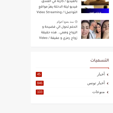
بالفيديو / كارثة في الفندق:
فيديو ليلة الدخلة يهزّ مواقع
التواصل! / Video Streaming
منذ بضع اعوام
الحلم تحول الي فضيحة و
الزواج وهمي.. هذه حقيقة
زواج رمزي و عفيفة / Video
Streaming
التسميات
أخبار
45
أخبار تونس
846
منوعات
103