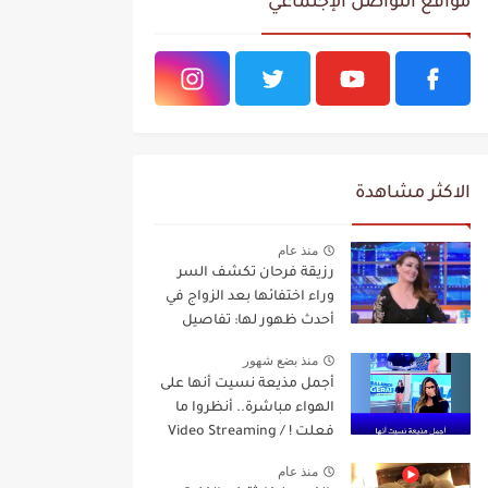
مواقع التواصل الإجتماعي
الاكثر مشاهدة
منذ عام
رزيقة فرحان تكشف السر
وراء اختفائها بعد الزواج في
أحدث ظهور لها: تفاصيل
مفاجئة Video Streaming
منذ بضع شهور
أجمل مذيعة نسيت أنها على
الهواء مباشرة.. أنظروا ما
فعلت ! / Video Streaming
منذ عام