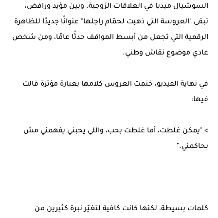
السوشيال ميديا في العلاقات الزوجية. وبين مؤيد ورافض،
تبقى "العروسة التي ذهبت لحمّام راجلها" عنوانًا جديدًا للظاهرة
الرقمية التي تجعل من أبسط المواقف حدثًا عامًا، ومن شخص
عادي موضوع نقاش وطني.
في نهاية الفيديو، ختمت العروس كلامها بعبارة مؤثرة قالت
فيها:
> "يمكن غلطت، أما غلطت بحب، واللي يحبني يفهمني مش
يحاكمني."
كلمات بسيطة، لكنها كانت كافية لتغيّر نبرة كثيرين من