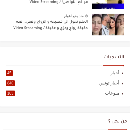
مواقع التواصل! / Video Streaming
منذ بضع اعوام
الحلم تحول الي فضيحة و الزواج وهمي.. هذه
حقيقة زواج رمزي و عفيفة / Video Streaming
التسميات
أخبار
45
أخبار تونس
846
منوعات
103
من نحن ؟