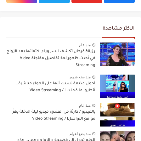
الاكثر مشاهدة
منذ عام
رزيقة فرحان تكشف السر وراء اختفائها بعد الزواج
في أحدث ظهور لها: تفاصيل مفاجئة Video
Streaming
منذ بضع شهور
أجمل مذيعة نسيت أنها على الهواء مباشرة..
أنظروا ما فعلت ! / Video Streaming
منذ عام
بالفيديو / كارثة في الفندق: فيديو ليلة الدخلة يهزّ
مواقع التواصل! / Video Streaming
منذ بضع اعوام
الحلم تحول الي فضيحة و الزواج وهمي.. هذه