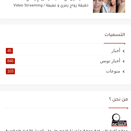
حقيقة زواج رمزي و عفيفة / Video Streaming
التسميات
أخبار
45
أخبار تونس
846
منوعات
103
من نحن ؟