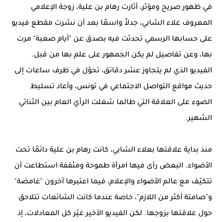
في ظهور صريح ومؤثر، أثارت رهام بن علية، زوجة الإعلامي
المعروف علاء الشابي، جدلاً واسعًا بعد أن نشرت مقطع فيديو
على حسابها الرسمي تحدثت فيه بصدق عن "أيام صعبة" مرت
بها، وعن تفاصيل لم يكن الجمهور على علم بها من قبل.
الفيديو الذي لم يتجاوز عشر دقائق، تحوّل في ظرف ساعات إلى
حديث مواقع التواصل الاجتماعي في تونس، وأعاد تسليط
الضوء على العلاقة التي طالما شغلت الرأي العام بين الثنائي
الشهير.
منذ بداية علاقتها بعلاء الشابي، كانت رهام بن علية دائمًا تحت
الأضواء. البعض رأى فيها امرأة طموحة ومثقفة استطاعت أن
تتكيّف مع عالم الأضواء والإعلام، فيما اعتبرها آخرون "غامضة"
و"صامتة أكثر من اللازم"، خاصة عندما كانت الشائعات تتلاحق
حول علاقتها بزوجها. لكن الفيديو الأخير غيّر كل المعادلات، إذ