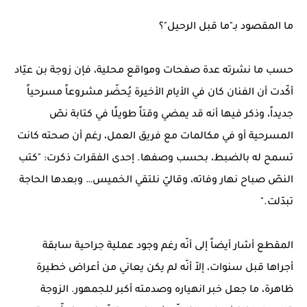
ما المقصود بـ"ما قبل الرحيل"؟
حسب ما نشرته عدة صفحات ومواقع محلية، فإن زوجة بن عيّاد
أكّدت أن الفنان كان في الأيام الأخيرة يُحضّر مشروعاً مسرحياً
جديداً، وذكر فيها أنه قد يمضي وقتاً طويلًا في كتابة نصّ
المسرحية أو في مكالمات مع فريق العمل، رغم أن صحته كانت
تسمح له بالضبط، بحسب وصفها. إحدى الفقرات ذكرت: "كتب
النصّ صباح نهار وفاته، وقاليّ نلتقي الخميس… وبعدها الحاجة
تبدّلت."
المقطع أشار أيضاً إلى أنّه رغم وجود عملية جراحية سابقة
أجراها قبل سنوات، إلاّ أنّه لم يكن يعاني من أعراض خطيرة
ظاهرة، ما جعل خبر انهياره وصدمته أكبر للجمهور. الزوجة