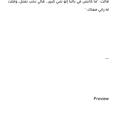
قالت: "ما كانش في بالنا إنّو شي كبير… قالّي نحب نمثّل، وقلت
له راني معاك."
---
Preview