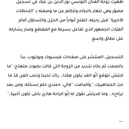
ظهرت زوجة الفنان التونسي نور الدين بن عيّاد في تسجيل
مصوّر وهي تنهار بالبكاء وتتكلم عن ما وصفته بـ "اللحظات
الأخيرة" قبل رحيله، لتفتح أبواباً من الحزن والتساؤل أمام
ألفيّات الجمهور الذي تفاعل بسرعة مع المقطع وصار يشاركه
على نطاق واسع.
التسجيل، المنتشر على صفحات فيسبوك ويوتيوب، بدأ
بالصمت ثم بكاء شديد من الزوجة التي قالت بصوت متهدّج: "ما
كنتش نتوقع أنّو الغد يكون هكذا… راك تحبنا وتحب الفن قدّ ما
حبّ الجماهيرك." وأضافت: "قالي: «عندي حلم نسجّله، ومن بعد
نرتاح»… وما قدرتش نقول له إنّو الراحة هاذي باش تكون أخيرة."
---