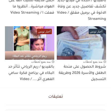
بالفيديو / الجدة في فيديو جديد
أجمل مذيعة نسيت أنها على
تكشف تفاصيل جديد عن وفاة
الهواء مباشرة.. أنظروا ما
الاخوة في برميل مغلق / Video
فعلت ! / Video Streaming
Streaming
أخبار تونس
أخبار تونس
منذ بضع لحظات
منذ بضع لحظات
شروط الحصول على منحة
بالفيديو / ريم الرياحي تتأثر حد
الطفل والأسرة 2026 وطريقة
البكاء في برنامج فكرة سامي
التسجيل
الفهري أثر.... / Video
تعليقات