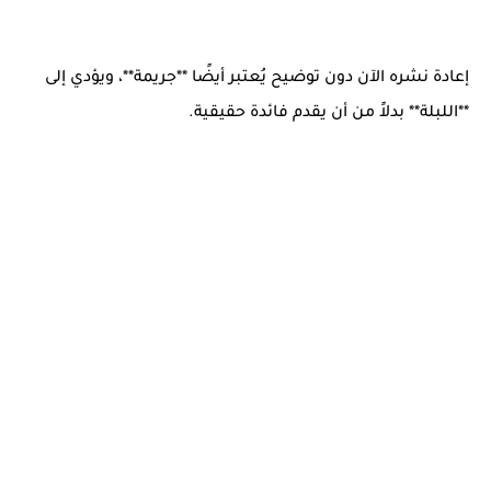
إعادة نشره الآن دون توضيح يُعتبر أيضًا **جريمة**، ويؤدي إلى
**اللبلة** بدلاً من أن يقدم فائدة حقيقية.