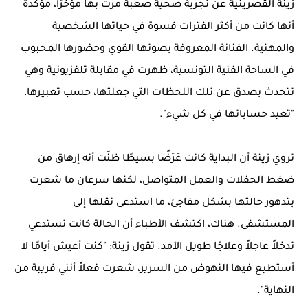
زينة القصرينية عن تجربة صحية صعبة مرت بها مؤخرًا، مؤكدة
أنها كانت من أكثر الفترات قسوة في حياتها الشخصية
والمهنية. الفنانة المعروفة بصوتها القوي وحضورها المحبوب
في الساحة الفنية التونسية، ظهرت في مقابلة تلفزيونية وهي
تتحدث بصدق عن تلك اللحظات التي جعلتها، حسب تعبيرها،
"تعيد حساباتها في كل شيء".
تروي زينة أن البداية كانت عَرَضًا بسيطًا ظنّت أنه إرهاق من
ضغط الحفلات والعمل المتواصل، لكنها سرعان ما شعرت
بتدهور حالتها بشكل مفاجئ، ما استدعى نقلها إلى
المستشفى. هناك، اكتشف الأطباء أن الحالة كانت تستدعي
تدخلاً عاجلاً وعلاجًا طويل الأمد. تقول زينة: "كنت أعيش أيامًا لا
أستطيع فيها النهوض من السرير، شعرت فعلاً أنني قريبة من
النهاية".