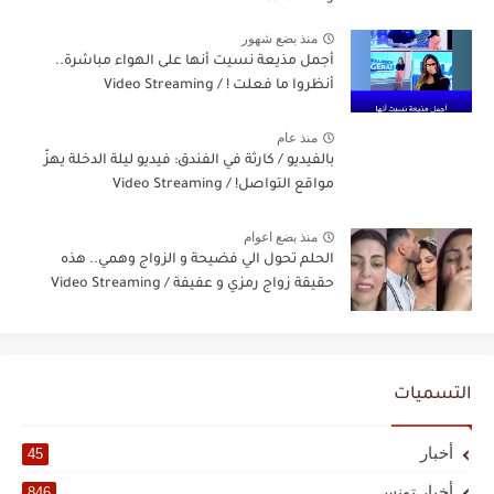
منذ بضع شهور
أجمل مذيعة نسيت أنها على الهواء مباشرة..
أنظروا ما فعلت ! / Video Streaming
منذ عام
بالفيديو / كارثة في الفندق: فيديو ليلة الدخلة يهزّ
مواقع التواصل! / Video Streaming
منذ بضع اعوام
الحلم تحول الي فضيحة و الزواج وهمي.. هذه
حقيقة زواج رمزي و عفيفة / Video Streaming
التسميات
أخبار
45
أخبار تونس
846