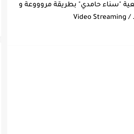
امعية "سناء حامدي" بطريقة مروووعة و
Vid