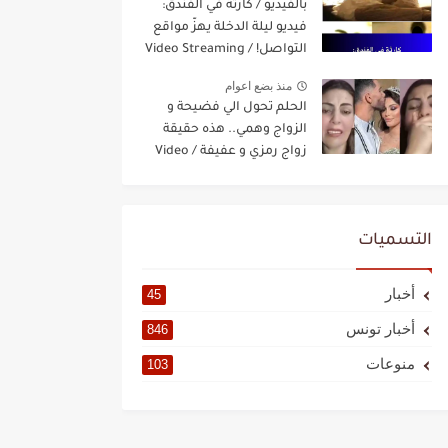
بالفيديو / كارثة في الفندق:
فيديو ليلة الدخلة يهزّ مواقع
التواصل! / Video Streaming
منذ بضع اعوام
الحلم تحول الي فضيحة و
الزواج وهمي.. هذه حقيقة
زواج رمزي و عفيفة / Video
Streaming
التسميات
أخبار
45
أخبار تونس
846
منوعات
103