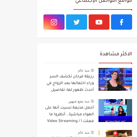
مواقع التواصل الإجتماعي
الاكثر مشاهدة
منذ عام
رزيقة فرحان تكشف السر
وراء اختفائها بعد الزواج في
أحدث ظهور لها: تفاصيل
مفاجئة Video Streaming
منذ بضع شهور
أجمل مذيعة نسيت أنها على
الهواء مباشرة.. أنظروا ما
فعلت ! / Video Streaming
منذ عام