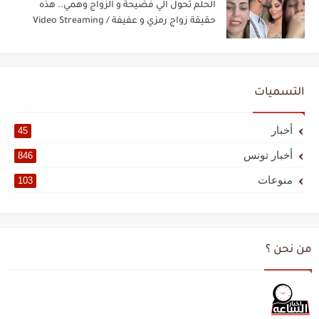
الحلم تحول الي فضيحة و الزواج وهمي.. هذه
حقيقة زواج رمزي و عفيفة / Video Streaming
التسميات
أخبار
45
أخبار تونس
846
منوعات
103
من نحن ؟