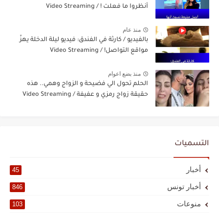
أنظروا ما فعلت ! / Video Streaming
منذ عام
بالفيديو / كارثة في الفندق: فيديو ليلة الدخلة يهزّ
مواقع التواصل! / Video Streaming
منذ بضع اعوام
الحلم تحول الي فضيحة و الزواج وهمي.. هذه
حقيقة زواج رمزي و عفيفة / Video Streaming
التسميات
أخبار
45
أخبار تونس
846
منوعات
103