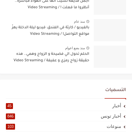
أجمل مذيعة نسيت أنها على الهواء مباشرة..
أنظروا ما فعلت ! / Video Streaming
منذ عام
بالفيديو / كارثة في الفندق: فيديو ليلة الدخلة يهزّ
مواقع التواصل! / Video Streaming
منذ بضع اعوام
الحلم تحول الي فضيحة و الزواج وهمي.. هذه
حقيقة زواج رمزي و عفيفة / Video Streaming
التسميات
أخبار
45
أخبار تونس
846
منوعات
103