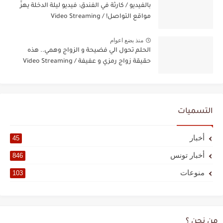
بالفيديو / كارثة في الفندق: فيديو ليلة الدخلة يهزّ
مواقع التواصل! / Video Streaming
منذ بضع اعوام
الحلم تحول الي فضيحة و الزواج وهمي.. هذه
حقيقة زواج رمزي و عفيفة / Video Streaming
التسميات
أخبار
45
أخبار تونس
846
منوعات
103
من نحن ؟