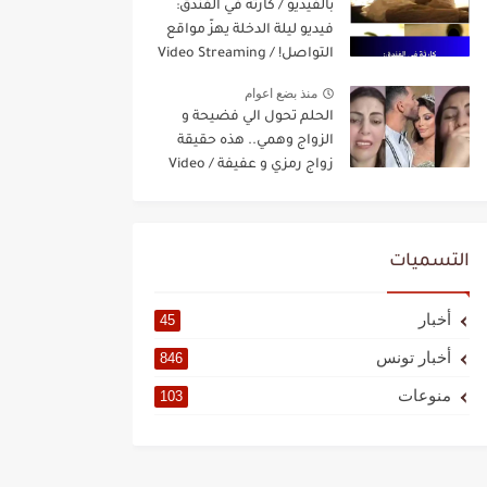
بالفيديو / كارثة في الفندق:
فيديو ليلة الدخلة يهزّ مواقع
التواصل! / Video Streaming
منذ بضع اعوام
الحلم تحول الي فضيحة و
الزواج وهمي.. هذه حقيقة
زواج رمزي و عفيفة / Video
Streaming
التسميات
أخبار
45
أخبار تونس
846
منوعات
103