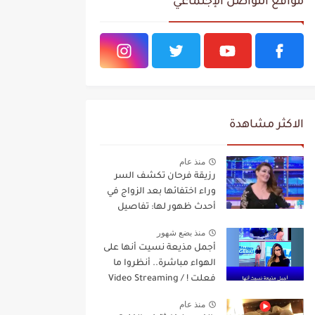
مواقع التواصل الإجتماعي
الاكثر مشاهدة
منذ عام
رزيقة فرحان تكشف السر
وراء اختفائها بعد الزواج في
أحدث ظهور لها: تفاصيل
مفاجئة Video Streaming
منذ بضع شهور
أجمل مذيعة نسيت أنها على
الهواء مباشرة.. أنظروا ما
فعلت ! / Video Streaming
منذ عام