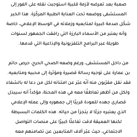
صعبة بعد تعرضه لأزمة قلبية استوجبت نقله على الفور إلى
المستشفى ووضعه تحت العناية الطبية المركّزة. هذا الخبر
شكّل صدمة كبيرة لمتابعيه وزملائه في الوسط الإعلامي، خاصة
وأنه يعتبر من الأسماء البارزة التي رافقت الجمهور لسنوات
طويلة عبر البرامج التلفزيونية والإذاعية التي قدمها.
من داخل المستشفى، ورغم وضعه الصحي الحرج، حرص حاتم
بن عمارة على توجيه رسالة قصيرة ومؤثرة إلى محبيه ومتابعيه.
فقد نقل مقرّبون منه أنّه عبّر عن امتنانه لكل من دعا له بالشفاء
ولكل من أظهر تعاطفًا معه في هذه المحنة، مؤكداً أنه سيبذل
قصارى جهده للعودة قريبًا إلى جمهوره وإلى عمله الإعلامي
الذي يعتبره جزءًا لا يتجزأ من حياته. هذه الكلمات البسيطة
لكنها العميقة لاقت تفاعلًا كبيرًا على منصات التواصل
الاجتماعي، حيث عبّر آلاف المتابعين عن تضامنهم معه