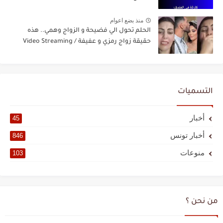
منذ بضع اعوام
الحلم تحول الي فضيحة و الزواج وهمي.. هذه
حقيقة زواج رمزي و عفيفة / Video Streaming
التسميات
أخبار
45
أخبار تونس
846
منوعات
103
من نحن ؟