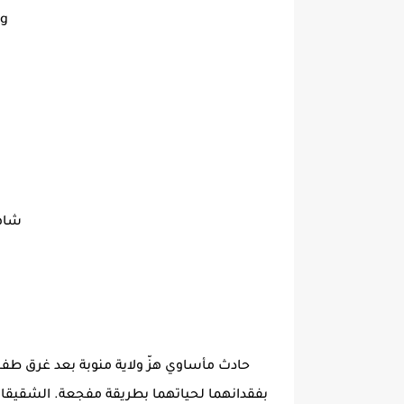
ng
شاهد
حادث مأساوي هزّ ولاية منوبة بعد غرق طفلي