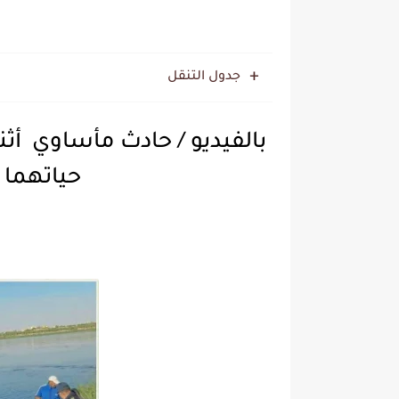
جدول التنقل
بالفيديو / حادث مأساوي أثنا
حياتهما في ال