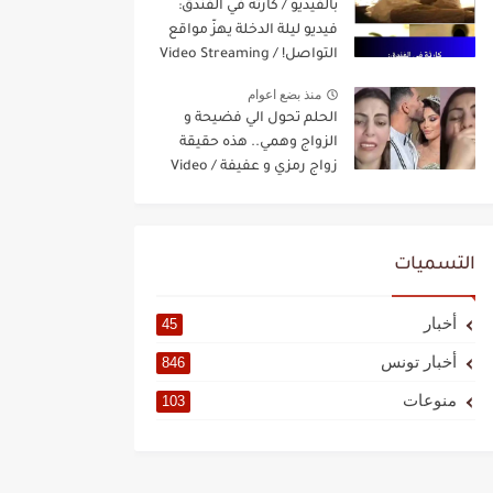
بالفيديو / كارثة في الفندق:
فيديو ليلة الدخلة يهزّ مواقع
التواصل! / Video Streaming
منذ بضع اعوام
الحلم تحول الي فضيحة و
الزواج وهمي.. هذه حقيقة
زواج رمزي و عفيفة / Video
Streaming
التسميات
أخبار
45
أخبار تونس
846
منوعات
103