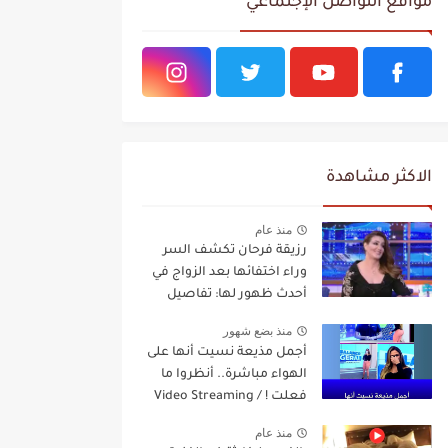
مواقع التواصل الإجتماعي
الاكثر مشاهدة
منذ عام
رزيقة فرحان تكشف السر
وراء اختفائها بعد الزواج في
أحدث ظهور لها: تفاصيل
مفاجئة Video Streaming
منذ بضع شهور
أجمل مذيعة نسيت أنها على
الهواء مباشرة.. أنظروا ما
فعلت ! / Video Streaming
منذ عام