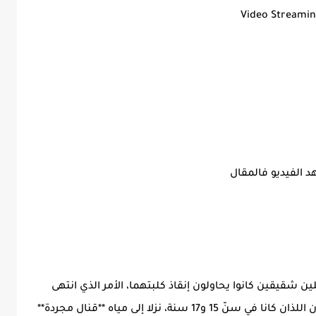
Video Streami
 الفيديو فالمقال
ن شقيقين كانوا يحاولون إنقاذ كلبتهما، الأمر الذي انتهى
بفقدانهما لحياتهما بطريقة مفجعة. الشقيقان اللذان كانا في سنّ 15 و17 سنة، نزلا إلى مياه **قنال مجردة**