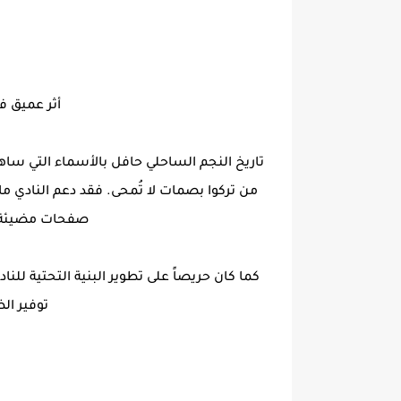
أثر عميق ف
تاريخ النجم الساحلي حافل بالأسماء التي ساهمت
من تركوا بصمات لا تُمحى. فقد دعم النادي ماد
صفحات مضيئة في
كما كان حريصاً على تطوير البنية التحتية للناد
توفير ال