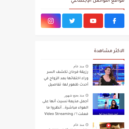
مواقع التواصل الإجتماعي
الاكثر مشاهدة
منذ عام
رزيقة فرحان تكشف السر
وراء اختفائها بعد الزواج في
أحدث ظهور لها: تفاصيل
مفاجئة Video Streaming
منذ بضع شهور
أجمل مذيعة نسيت أنها على
الهواء مباشرة.. أنظروا ما
فعلت ! / Video Streaming
منذ عام