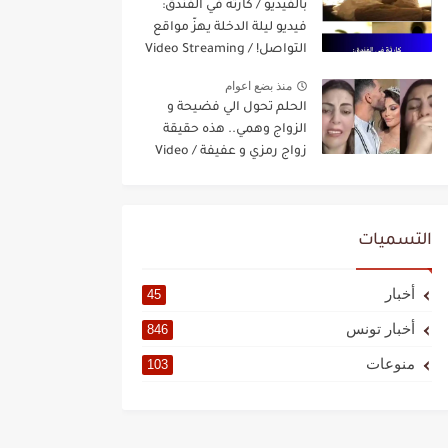
بالفيديو / كارثة في الفندق:
فيديو ليلة الدخلة يهزّ مواقع
التواصل! / Video Streaming
منذ بضع اعوام
الحلم تحول الي فضيحة و
الزواج وهمي.. هذه حقيقة
زواج رمزي و عفيفة / Video
Streaming
التسميات
أخبار
45
أخبار تونس
846
منوعات
103