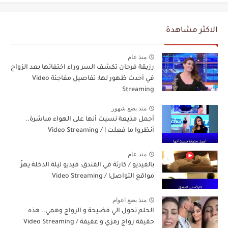
الاكثر مشاهدة
منذ عام
رزيقة فرحان تكشف السر وراء اختفائها بعد الزواج
في أحدث ظهور لها: تفاصيل مفاجئة Video
Streaming
منذ بضع شهور
أجمل مذيعة نسيت أنها على الهواء مباشرة..
أنظروا ما فعلت ! / Video Streaming
منذ عام
بالفيديو / كارثة في الفندق: فيديو ليلة الدخلة يهزّ
مواقع التواصل! / Video Streaming
منذ بضع اعوام
الحلم تحول الي فضيحة و الزواج وهمي.. هذه
حقيقة زواج رمزي و عفيفة / Video Streaming