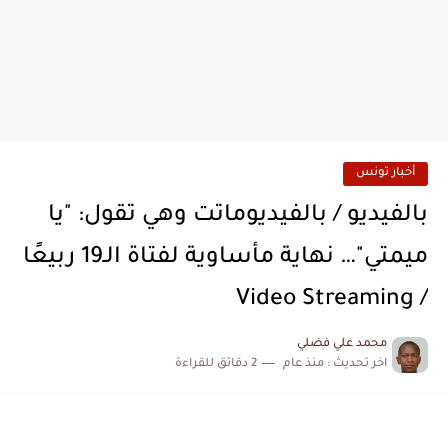
أخبار تونس
بالفيديو / بالفيديوماتت وهي تقول: "يا
ميمتي"… نهاية مأساوية لفتاة الـ19 ربيعًا
/ Video Streaming
محمد علي فضلي
اخر تحديث :
منذ عام
2 دقائق للقراءة