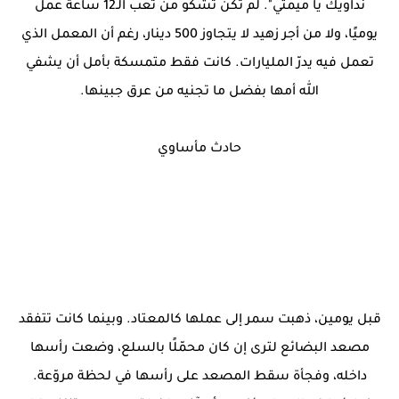
نداويك يا ميمتي". لم تكن تشكو من تعب الـ12 ساعة عمل
يوميًا، ولا من أجر زهيد لا يتجاوز 500 دينار، رغم أن المعمل الذي
تعمل فيه يدرّ المليارات. كانت فقط متمسكة بأمل أن يشفي
الله أمها بفضل ما تجنيه من عرق جبينها.
حادث مأساوي
قبل يومين، ذهبت سمر إلى عملها كالمعتاد. وبينما كانت تتفقد
مصعد البضائع لترى إن كان محمّلًا بالسلع، وضعت رأسها
داخله، وفجأة سقط المصعد على رأسها في لحظة مروّعة.