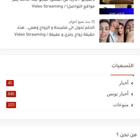
مواقع التواصل! / Video Streaming
منذ بضع اعوام
الحلم تحول الي فضيحة و الزواج وهمي.. هذه
حقيقة زواج رمزي و عفيفة / Video Streaming
التسميات
أخبار
45
أخبار تونس
846
منوعات
103
من نحن ؟