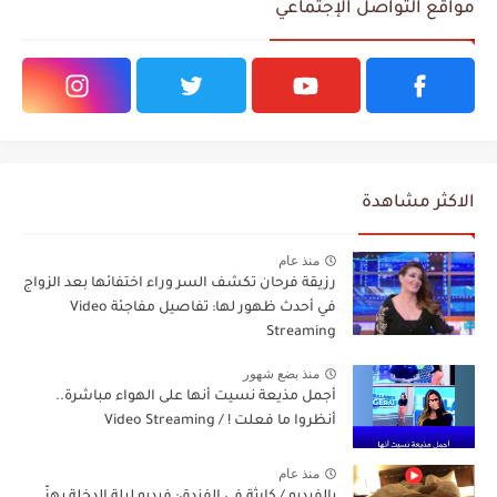
مواقع التواصل الإجتماعي
الاكثر مشاهدة
منذ عام
رزيقة فرحان تكشف السر وراء اختفائها بعد الزواج
في أحدث ظهور لها: تفاصيل مفاجئة Video
Streaming
منذ بضع شهور
أجمل مذيعة نسيت أنها على الهواء مباشرة..
أنظروا ما فعلت ! / Video Streaming
منذ عام
بالفيديو / كارثة في الفندق: فيديو ليلة الدخلة يهزّ