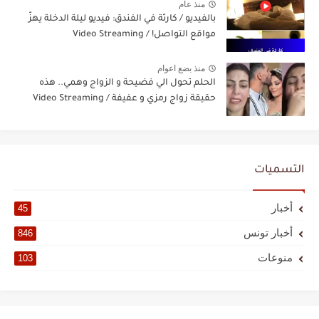
منذ عام
بالفيديو / كارثة في الفندق: فيديو ليلة الدخلة يهزّ
مواقع التواصل! / Video Streaming
منذ بضع اعوام
الحلم تحول الي فضيحة و الزواج وهمي.. هذه
حقيقة زواج رمزي و عفيفة / Video Streaming
التسميات
أخبار
45
أخبار تونس
846
منوعات
103