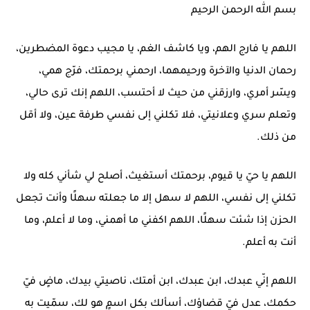
بسم الله الرحمن الرحيم
اللهم يا فارج الهم، ويا كاشف الغم، يا مجيب دعوة المضطرين،
رحمان الدنيا والآخرة ورحيمهما، ارحمني برحمتك، فرّج همي،
ويسّر أمري، وارزقني من حيث لا أحتسب، اللهم إنك ترى حالي،
وتعلم سري وعلانيتي، فلا تكلني إلى نفسي طرفة عين، ولا أقل
من ذلك.
اللهم يا حيّ يا قيوم، برحمتك أستغيث، أصلح لي شأني كله ولا
تكلني إلى نفسي، اللهم لا سهل إلا ما جعلته سهلًا وأنت تجعل
الحزن إذا شئت سهلًا، اللهم اكفني ما أهمني، وما لا أعلم، وما
أنت به أعلم.
اللهم إنّي عبدك، ابن عبدك، ابن أمتك، ناصيتي بيدك، ماضٍ فيّ
حكمك، عدل فيّ قضاؤك، أسألك بكل اسمٍ هو لك، سمّيت به