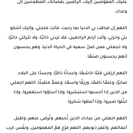
عليك، المفوّضين إليك، الراضين بقضائك، المطمئنين إلى
وعدك.
اللهم إن ضاقت بي الدنيا بما رحبت، فأنت ملجئي، وإليك أشكو
بثي وحزني، وأنت أرحم الراحمين، فلا تردني خائبًا، ولا تتركني حائرًا،
ولا تجعلني ممن ضلّ سعيه في الحياة الدنيا، وهم يحسبون
أنهم يحسنون صنعًا.
اللهم ارزقني قلبًا خاشعًا، ولسانًا ذاكرًا، وجسدًا على البلاء
صابرًا، وعلمًا نافعًا، ورزقًا واسعًا، وعملاً متقبلًا، اللهم اجعلني
من الذين إذا أحسنوا استبشروا، وإذا أساؤوا استغفروا، وإذا
ابتُلوا صبروا، وإذا أعطوا شكروا.
اللهم اجعلني من عبادك الذين تُحبهم، وتُرضى عنهم، وتقبل
أعمالهم، واغفر ذنوبهم، اللهم فرّج همّ المهمومين، ونفّس كرب