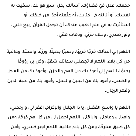
حكمك، عدل فيّ قضاؤك، أسألك بكل اسمٍ هو لك، سمّيت به
نفسك، أو أنزلته في كتابك، أو علّمته أحدًا من خلقك، أو
استأثرت به في علم الغيب عندك، أن تجعل القرآن ربيع قلبي،
ونور صدري، وجلاء حزني، وذهاب همّي.
اللهم إني أسألك فرجًا قريبًا، وصبرًا جميلًا، ورزقًا واسعًا، وعافية
من كل بلاء، اللهم لا تجعلني بدعائك شقيًا، وكن بي رؤوفًا
رحيمًا، اللهم إني أعوذ بك من الهم والحزن، وأعوذ بك من العجز
والكسل، وأعوذ بك من الجبن والبخل، وأعوذ بك من غلبة الدين
وقهر الرجال.
اللهم يا واسع الفضل، يا ذا الجلال والإكرام، اغفر لي، وارحمني،
واهدني، وعافني، وارزقني، اللهم اجعل لي من كل هم فرجًا، ومن
كل ضيق مخرجًا، ومن كل بلاء عافية، اللهم اجبر كسري، وآمن