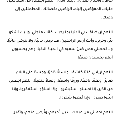
خوفي، واشرح صدري، ويسّر أمري، اللهم اجعلني من المتوكلين
عليك، المفوّضين إليك، الراضين بقضائك، المطمئنين إلى
وعدك.
اللهم إن ضاقت بي الدنيا بما رحبت، فأنت ملجئي، وإليك أشكو
بثي وحزني، وأنت أرحم الراحمين، فلا تردني خائبًا، ولا تتركني حائرًا،
ولا تجعلني ممن ضلّ سعيه في الحياة الدنيا، وهم يحسبون
أنهم يحسنون صنعًا.
اللهم ارزقني قلبًا خاشعًا، ولسانًا ذاكرًا، وجسدًا على البلاء
صابرًا، وعلمًا نافعًا، ورزقًا واسعًا، وعملاً متقبلًا، اللهم اجعلني
من الذين إذا أحسنوا استبشروا، وإذا أساؤوا استغفروا، وإذا
ابتُلوا صبروا، وإذا أعطوا شكروا.
اللهم اجعلني من عبادك الذين تُحبهم، وتُرضى عنهم، وتقبل