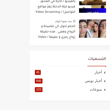
بالفيديو / كارثة في الفندق:
فيديو ليلة الدخلة يهزّ مواقع
التواصل! / Video Streaming
منذ بضع اعوام
الحلم تحول الي فضيحة و
الزواج وهمي.. هذه حقيقة
زواج رمزي و عفيفة / Video
Streaming
التسميات
أخبار
45
أخبار تونس
846
منوعات
103