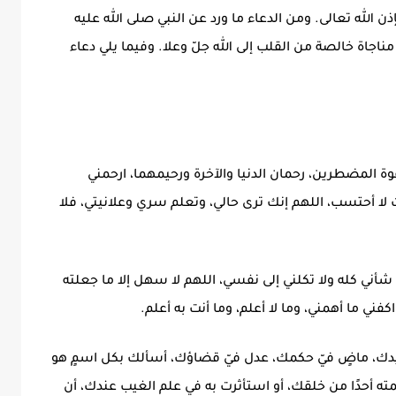
 الله تعالى. ومن الدعاء ما ورد عن النبي صلى الله عليه
اجاة خالصة من القلب إلى الله جلّ وعلا. وفيما يلي دعاء
وة المضطرين، رحمان الدنيا والآخرة ورحيمهما، ارحمني
 لا أحتسب، اللهم إنك ترى حالي، وتعلم سري وعلانيتي، فلا
شأني كله ولا تكلني إلى نفسي، اللهم لا سهل إلا ما جعلته
ني ما أهمني، وما لا أعلم، وما أنت به أعلم.
 بيدك، ماضٍ فيّ حكمك، عدل فيّ قضاؤك، أسألك بكل اسمٍ هو
مته أحدًا من خلقك، أو استأثرت به في علم الغيب عندك، أن