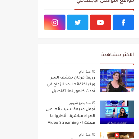
مواقع التواصل الإجتماعي
الاكثر مشاهدة
منذ عام
رزيقة فرحان تكشف السر
وراء اختفائها بعد الزواج في
أحدث ظهور لها: تفاصيل
مفاجئة Video Streaming
منذ بضع شهور
أجمل مذيعة نسيت أنها على
الهواء مباشرة.. أنظروا ما
فعلت ! / Video Streaming
منذ عام